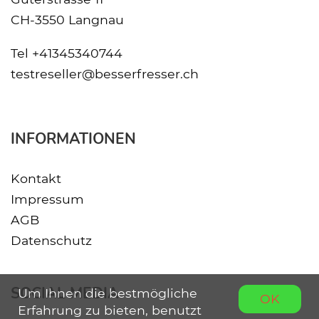
CH-3550 Langnau
Tel
+41345340744
testreseller@besserfresser.ch
INFORMATIONEN
Kontakt
Impressum
AGB
Datenschutz
SOCIAL MEDIA
Um Ihnen die bestmögliche
OK
Erfahrung zu bieten, benutzt