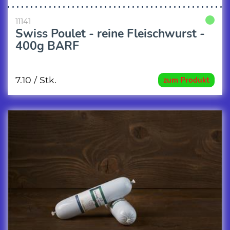
11141
Swiss Poulet - reine Fleischwurst -
400g BARF
7.10
/ Stk.
zum Produkt