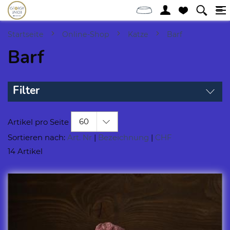
Startseite
Online-Shop
Katze
Barf
Barf
Filter
60
Artikel pro Seite
Sortieren nach:
Art. Nr
|
Bezeichnung
|
CHF
14 Artikel