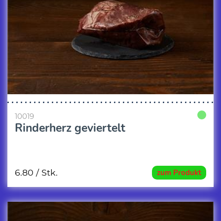
10019
Rinderherz geviertelt
6.80
/ Stk.
zum Produkt