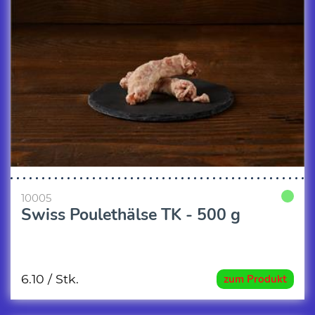
10005
Swiss Poulethälse TK - 500 g
6.10
/ Stk.
zum Produkt