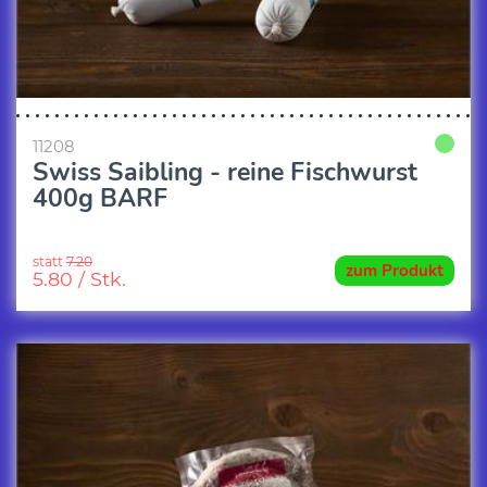
11208
Swiss Saibling - reine Fischwurst
400g BARF
statt
7.20
zum Produkt
5.80
/ Stk.