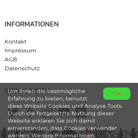
INFORMATIONEN
Kontakt
Impressum
AGB
Datenschutz
SOCIAL MEDIA
Um Ihnen die bestmögliche
OK
Erfahrung zu bieten, benutzt
diese Website Cookies und Analyse Tools.
Durch die fortgesetzte Nutzung dieser
Website erklären Sie sich damit
einverstanden, dass Cookies verwendet
werden. Weitere Informationen: