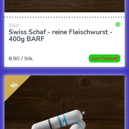
11140
Swiss Schaf - reine Fleischwurst -
400g BARF
8.90
/ Stk.
zum Produkt
%