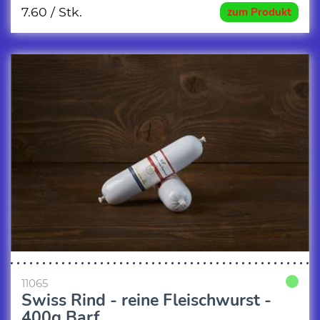
7.60
/ Stk.
zum Produkt
11065
Swiss Rind - reine Fleischwurst -
400g Barf