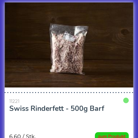
11221
Swiss Rinderfett - 500g Barf
6.60
/ Stk.
zum Produkt