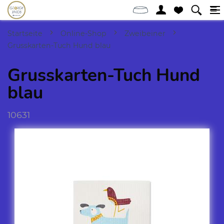
Startseite
Online-Shop
Zweibeiner
Grusskarten-Tuch Hund blau
Grusskarten-Tuch Hund
blau
10631