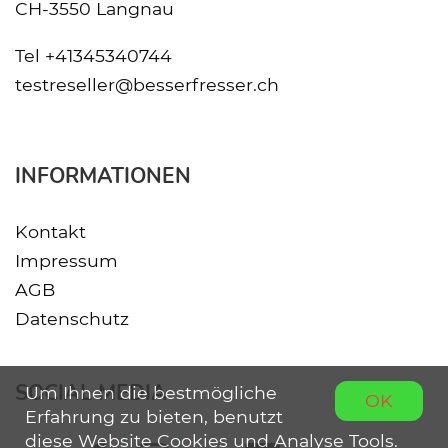
CH-3550 Langnau
Tel
+41345340744
testreseller@besserfresser.ch
INFORMATIONEN
Kontakt
Impressum
AGB
Datenschutz
SOCIAL MEDIA
Um Ihnen die bestmögliche
OK
Erfahrung zu bieten, benutzt
diese Website Cookies und Analyse Tools.