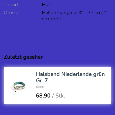
Tierart
Hund
Grösse
Halsumfang ca. 32 - 37 cm, 2
cm breit
Zuletzt gesehen
Halsband Niederlande grün
Gr. 7
10186
68.90
/ Stk.