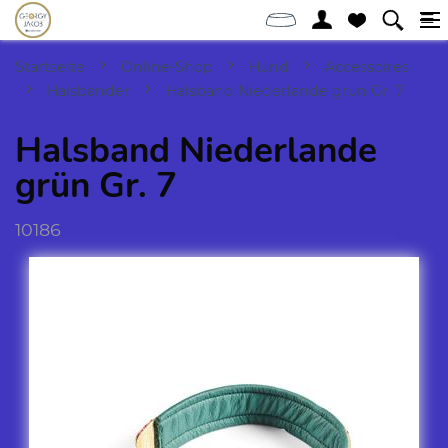
Startseite
Online-Shop
Hund
Accessoires
Halsbänder
Halsband Niederlande grün Gr. 7
Halsband Niederlande
grün Gr. 7
10186