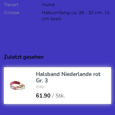
Tierart
Hund
Grösse
Halsumfang ca. 28 - 32 cm, 1.5
cm breit
Zuletzt gesehen
Halsband Niederlande rot
Gr. 3
10180
61.90
/ Stk.