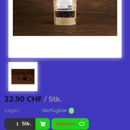
22.90
CHF
/ Stk.
Lager:
Verfügbar
Stk.
Merken