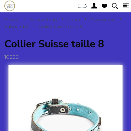
Accueil
Online-Shop
Chien
Accessoires
Halsbänder
Collier Suisse taille 8
Collier Suisse taille 8
10226