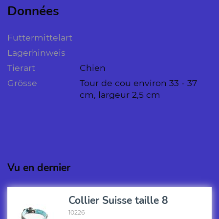
Données
Futtermittelart
Lagerhinweis
Tierart
Chien
Grösse
Tour de cou environ 33 - 37
cm, largeur 2,5 cm
Vu en dernier
Collier Suisse taille 8
10226