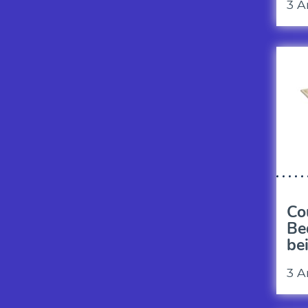
3 A
Co
Be
be
3 A