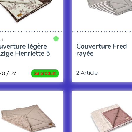
43
uverture légère
Couverture Fred
lzige Henriette 5
rayée
2 Article
.90
/ Pc.
au produit