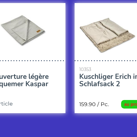
10353
uverture légère
Kuschliger Erich 
quemer Kaspar
Schlafsack 2
rticle
159.90
/ Pc.
au pr