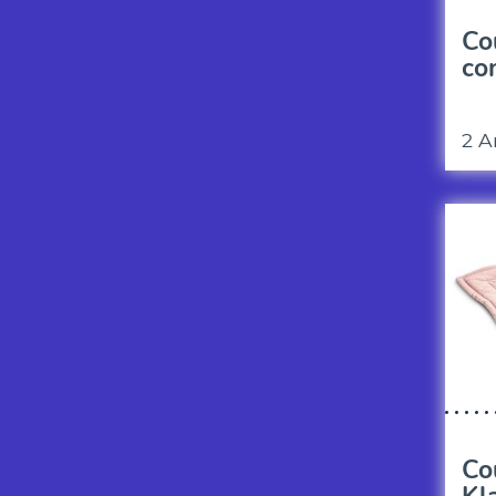
Co
co
2 A
Co