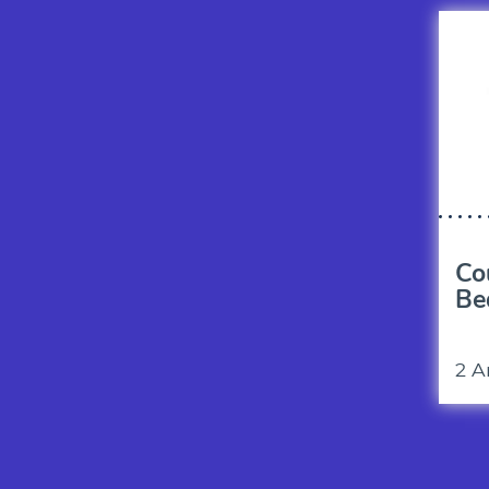
Co
Be
2 A