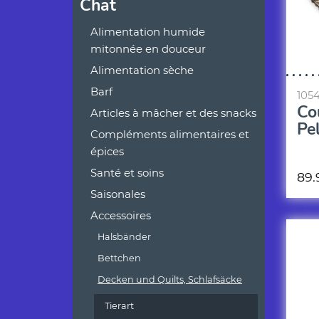
Chat
Alimentation humide
mitonnée en douceur
Alimentation sèche
Barf
105
Co
Articles à mâcher et des snacks
Pe
Compléments alimentaires et
épices
Santé et soins
89
Saisonales
Accessoires
Halsbänder
Bettchen
Decken und Quilts, Schlafsäcke
Tierart