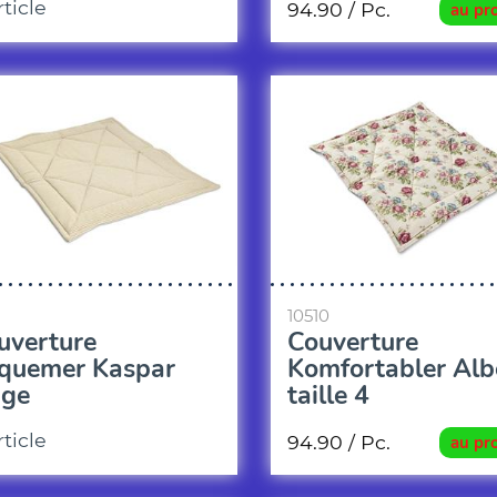
rticle
94.90
/ Pc.
au pr
10510
uverture
Couverture
quemer Kaspar
Komfortabler Alb
ige
taille 4
rticle
94.90
/ Pc.
au pr