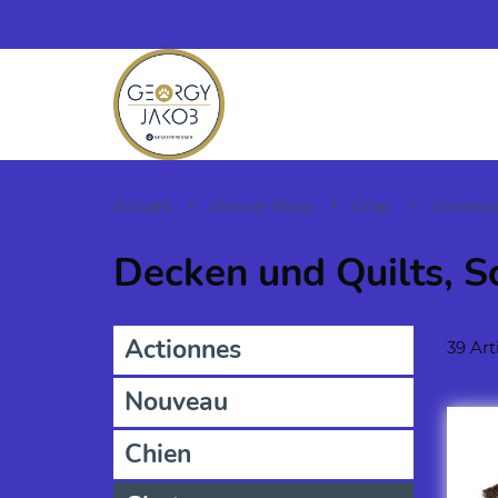
Accueil
Online-Shop
Chat
Accesso
Decken und Quilts, S
Actionnes
39 Art
Nouveau
Chien