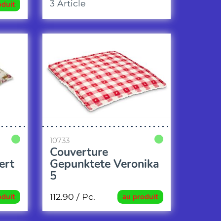
3 Article
oduit
10733
Couverture
ert
Gepunktete Veronika
5
112.90
/ Pc.
oduit
au produit