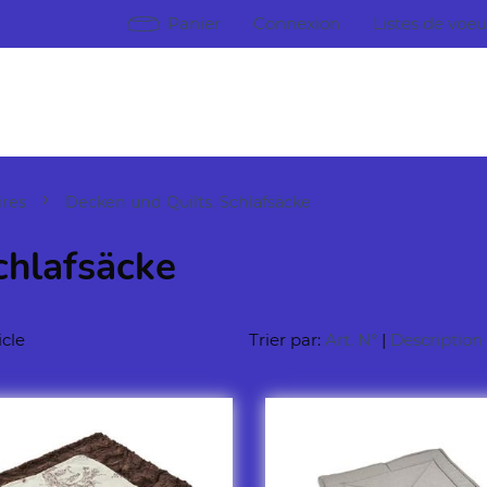
Panier
Connexion
Listes de voe
ires
Decken und Quilts, Schlafsäcke
chlafsäcke
icle
Trier par:
Art. N°
|
Description