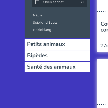
Chien et chat
39
Näpfe
Co
Spiel und Spass
co
Bekleidung
Petits animaux
2 A
Bipèdes
Santé des animaux