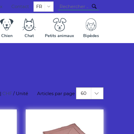
ux
Contact
FR
Chien
Chat
Petits animaux
Bipèdes
60
|
CHF
/ Unité
Articles par page