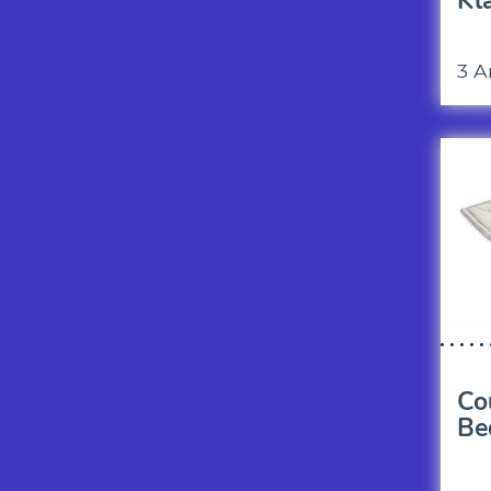
Kl
3 A
Co
Be