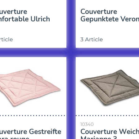
uverture
Couverture
nfortable Ulrich
Gepunktete Veron
rticle
3 Article
10340
uverture Gestreifte
Couverture Weic