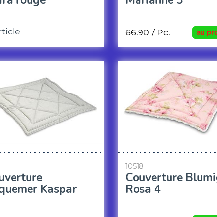
ara rouge
Marianne 3
rticle
66.90
/ Pc.
au pr
10518
uverture
Couverture Blumi
quemer Kaspar
Rosa 4