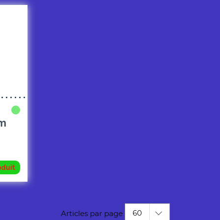
im
oduit
60
Articles par page