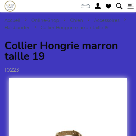
Accueil
Online-Shop
Chien
Accessoires
Halsbänder
Collier Hongrie marron taille 19
Collier Hongrie marron
taille 19
10223