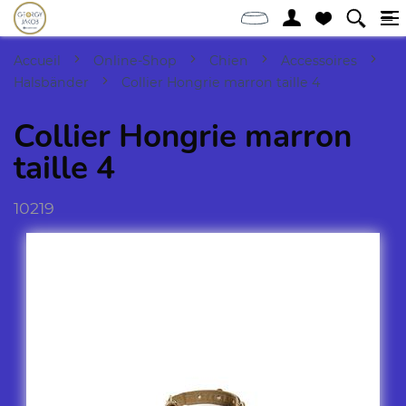
Accueil
Online-Shop
Chien
Accessoires
Halsbänder
Collier Hongrie marron taille 4
Collier Hongrie marron
taille 4
10219