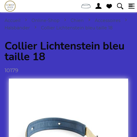
Accueil
Online-Shop
Chien
Accessoires
Halsbänder
Collier Lichtenstein bleu taille 18
Collier Lichtenstein bleu
taille 18
10179