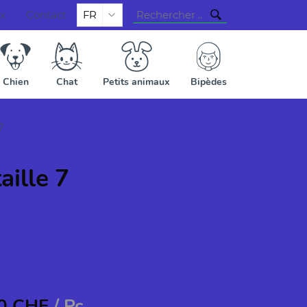
ux
Contact
FR
Chien
Chat
Petits animaux
Bipèdes
7
aille 7
0
CHF
/ Pc.