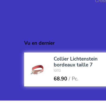
Grös
Vu en dernier
Collier Lichtenstein
bordeaux taille 7
10172
68.90
/ Pc.