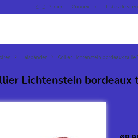
Panier
Connexion
Listes de voe
oires
Halsbänder
Collier Lichtenstein bordeaux taille 
llier Lichtenstein bordeaux t
68.9