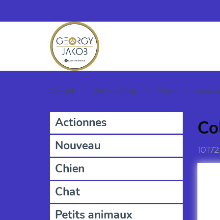
Accueil
Online-Shop
Chien
Access
Actionnes
Co
Nouveau
10172
Chien
Chat
Petits animaux