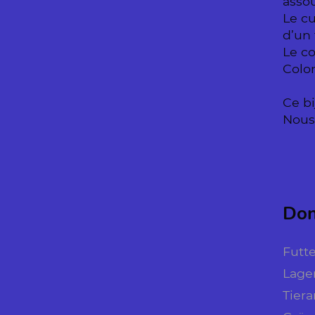
assou
Le cu
d’un
Le co
Colo
Ce bi
Nous 
Don
Futte
Lage
Tiera