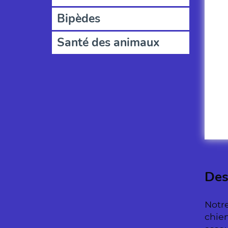
Bipèdes
Santé des animaux
Des
Notre
chien