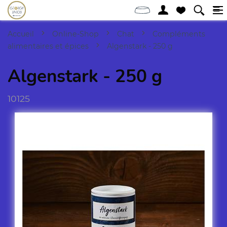
Accueil
Online-Shop
Chat
Compléments
alimentaires et épices
Algenstark - 250 g
Algenstark - 250 g
10125